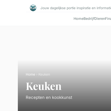
Jouw dagelijkse portie inspiratie en informati
Home
Bedrijf
Dieren
Fin
Home
› Keuken
Keuken
Recepten en kookkunst