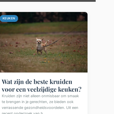
KEUKEN
Wat zijn de beste kruiden
voor een veelzijdige keuken?
Kruiden zijn niet alleen onmisbaar om smaak
te brengen in je gerechten, ze bieden ook
verrassende gezondheidsvoordelen. Uit een
recent onderzoek van h...