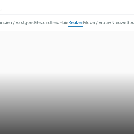
e
ancien / vastgoed
Gezondheid
Huis
Keuken
Mode / vrouw
Nieuws
Spo