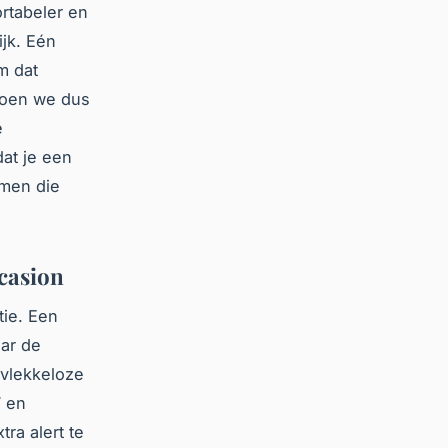
rtabeler en
ijk. Eén
m dat
doen we dus
e
dat je een
emen die
casion
tie. Een
aar de
 vlekkeloze
W en
ra alert te