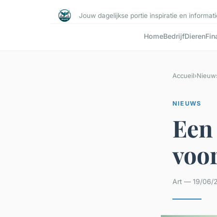
Jouw dagelijkse portie inspiratie en informati
Home
Bedrijf
Dieren
Fin
Accueil
›
Nieuw
NIEUWS
Een
voor
Art — 19/06/