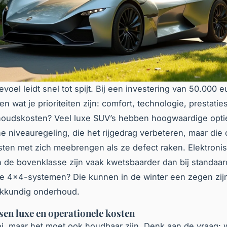
voel leidt snel tot spijt. Bij een investering van 50.000 
n wat je prioriteiten zijn: comfort, technologie, prestaties
houdskosten? Veel luxe SUV’s hebben hoogwaardige optie
e niveauregeling, die het rijgedrag verbeteren, maar die 
sten met zich meebrengen als ze defect raken. Elektroni
 de bovenklasse zijn vaak kwetsbaarder dan bij standaa
e 4×4-systemen? Die kunnen in de winter een zegen zij
akkundig onderhoud.
sen luxe en operationele kosten
i, maar het moet ook houdbaar zijn. Denk aan de vraag: w