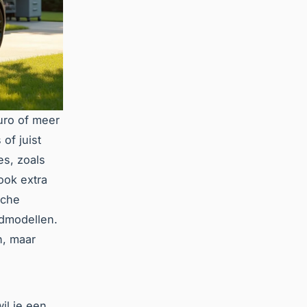
euro of meer
 of juist
s, zoals
ook extra
sche
rdmodellen.
n, maar
il je een