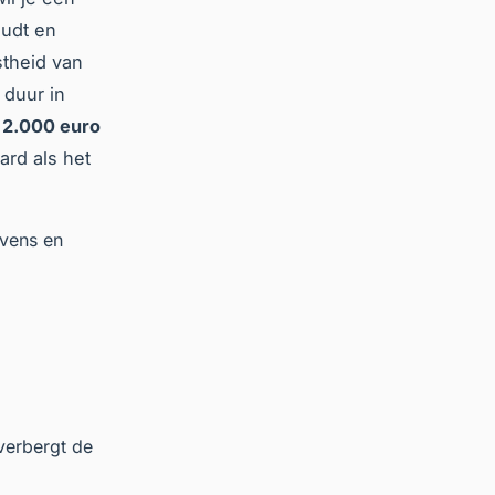
oudt en
stheid van
 duur in
r
2.000 euro
ard als het
evens en
 verbergt de