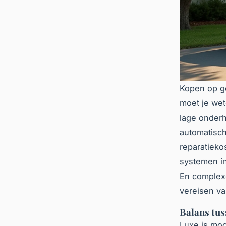
Kopen op ge
moet je wete
lage onder
automatisch
reparatieko
systemen in
En complex
vereisen v
Balans tus
Luxe is moo