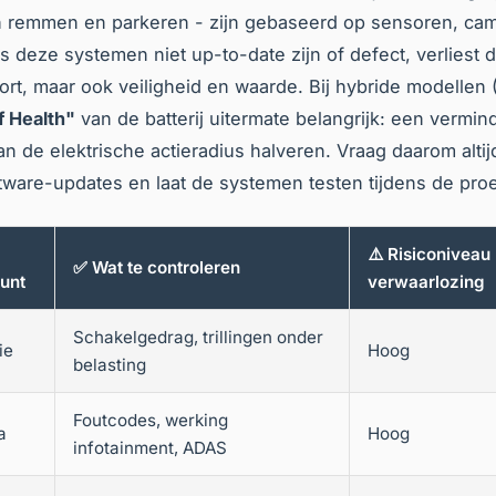
h remmen en parkeren - zijn gebaseerd op sensoren, cam
ls deze systemen niet up-to-date zijn of defect, verliest d
ort, maar ook veiligheid en waarde. Bij hybride modellen 
f Health"
van de batterij uitermate belangrijk: een vermin
kan de elektrische actieradius halveren. Vraag daarom altij
tware-updates en laat de systemen testen tijdens de proef
⚠️ Risiconiveau 
✅ Wat te controleren
punt
verwaarlozing
Schakelgedrag, trillingen onder
ie
Hoog
belasting
Foutcodes, werking
a
Hoog
infotainment, ADAS