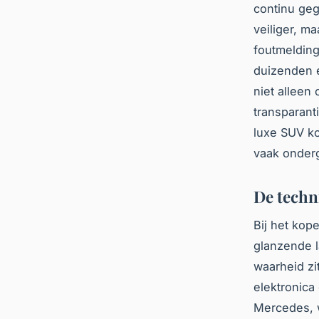
continu geg
veiliger, m
foutmelding
duizenden 
niet alleen
transparanti
luxe SUV ko
vaak onder
De techn
Bij het kop
glanzende l
waarheid zi
elektronica
Mercedes, w