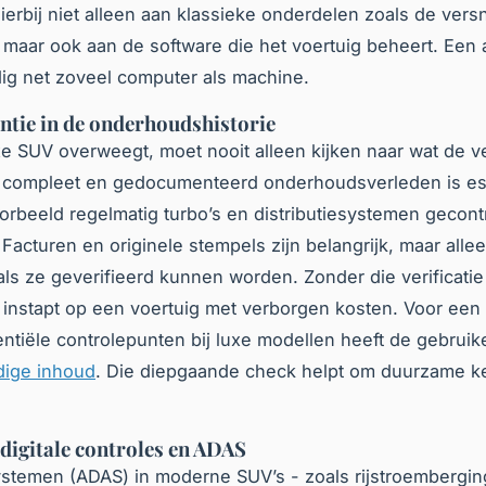
hierbij niet alleen aan klassieke onderdelen zoals de vers
maar ook aan de software die het voertuig beheert. Een a
ig net zoveel computer als machine.
tie in de onderhoudshistorie
e SUV overweegt, moet nooit alleen kijken naar wat de v
n compleet en gedocumenteerd onderhoudsverleden is es
voorbeeld regelmatig turbo’s en distributiesystemen gecon
 Facturen en originele stempels zijn belangrijk, maar alle
ls ze geverifieerd kunnen worden. Zonder die verificatie 
je instapt op een voertuig met verborgen kosten. Voor een
ntiële controlepunten bij luxe modellen heeft de gebruik
edige inhoud
. Die diepgaande check helpt om duurzame k
 digitale controles en ADAS
ystemen (ADAS) in moderne SUV’s - zoals rijstroembergin