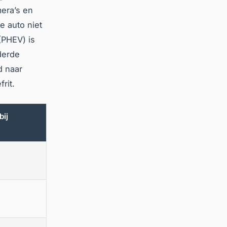
era’s en
e auto niet
(PHEV) is
derde
d naar
rit.
bij