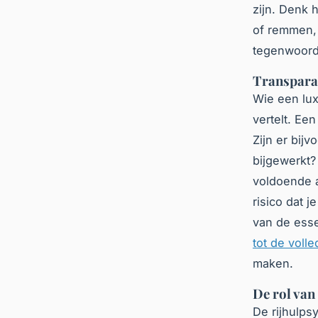
zijn. Denk 
of remmen, 
tegenwoord
Transparan
Wie een lux
vertelt. Ee
Zijn er bij
bijgewerkt?
voldoende a
risico dat 
van de esse
tot de voll
maken.
De rol van
De rijhulps