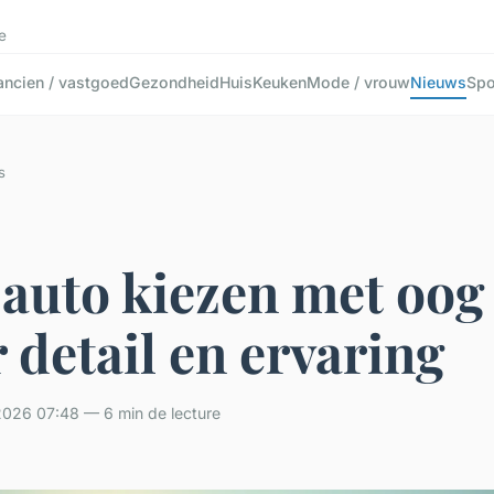
e
ancien / vastgoed
Gezondheid
Huis
Keuken
Mode / vrouw
Nieuws
Spo
s
 auto kiezen met oog
 detail en ervaring
2026 07:48 — 6 min de lecture