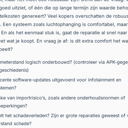
 goed uitziet, of één die op lange termijn zijn waarde beh
telkosten genereert? Veel kopers overschatten de robuu
. Een systeem zoals luchtophanging is comfortabel, maar
En als het eenmaal stuk is, gaat de reparatie al snel naa
t wat je koopt. En vraag je af: is dit extra comfort het wa
peelt?
lometerstand logisch onderbouwd? (controleer via APK-geg
geschiedenis)
recente software-updates uitgevoerd voor infotainment en
ystemen?
rake van importrisico’s, zoals andere onderhoudsnormen of
beperkingen?
elt het schadeverleden? Zijn er grote reparaties geweest of
rstand schade?