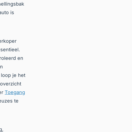
nellingsbak
uto is
erkoper
sentieel.
troleerd en
en
loop je het
 overzicht
er
Toegang
euzes te
g,