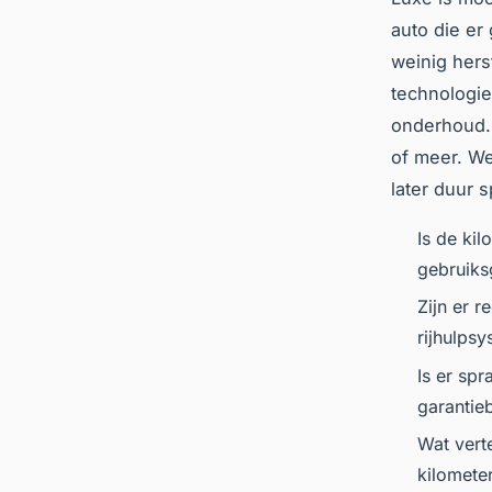
auto die er
weinig hers
technologie
onderhoud. 
of meer. Wee
later duur s
Is de ki
gebruiks
Zijn er 
rijhulps
Is er sp
garantie
Wat vert
kilomete