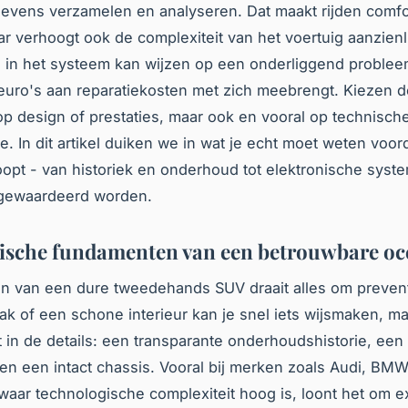
evens verzamelen en analyseren. Dat maakt rijden comfo
aar verhoogt ook de complexiteit van het voertuig aanzienl
 in het systeem kan wijzen op een onderliggend problee
euro's aan reparatiekosten met zich meebrengt. Kiezen 
 op design of prestaties, maar ook en vooral op technisch
e. In dit artikel duiken we in wat je echt moet weten voor
opt - van historiek en onderhoud tot elektronische syst
gewaardeerd worden.
ische fundamenten van een betrouwbare oc
en van een dure tweedehands SUV draait alles om preven
ak of een schone interieur kan je snel iets wijsmaken, m
t in de details: een transparante onderhoudshistorie, een
 en een intact chassis. Vooral bij merken zoals Audi, BM
aar technologische complexiteit hoog is, loont het om ext